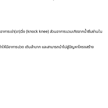
าอาการเข่า(ขา)ฉิ่ง (knock knee) ส่วนอาการบวมเกิดจากน้ำซึมซ่านใน
าจทำให้มีอาการปวด เดินลำบาก และสามารถนำไปสู่ปัญหาโครงสร้าง