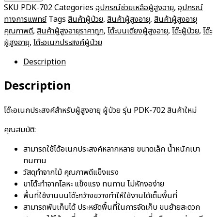
สำหรับ
SKU
PDK-702
Categories
อุปกรณ์ช่วยเหลือผู้สูงอายุ
,
อุปกรณ์
ผู้
ทางการแพทย์
Tags
สินค้าผู้ป่วย
,
สินค้าผู้สูงอายุ
,
สินค้าผู้สูงอายุ
สูง
คุณภาพดี
,
สินค้าผู้สูงอายุราคาถูก
,
โต๊ะบนเตียงผู้สูงอายุ
,
โต๊ะผู้ป่วย
,
โต๊ะ
อายุ
ผู้สูงอายุ
,
โต๊ะอเนกประสงค์ผู้ป่วย
quantity
Description
Description
โต๊ะอเนกประสงค์สำหรับผู้สูงอายุ ผู้ป่วย รุ่น PDK-702 สินค้าใหม่
คุณสมบัติ:
สามารถใช้ได้อเนกประสงค์หลากหลาย​ ขนาดเล็ก​ น้ำหนักเบา
ทนทาน
วัสดุทำจากไม้ คุณภาพดีแข็งแรง
ขาโต๊ะทำจากโลหะ แข็งแรง ทนทาน ไม่หักงอง่าย
พื้นที่ใช้งานบนโต๊ะกว้างขวางทำให้ใช้งานได้เต็มพื้นที่
สามารถพับเก็บได้ ประหยัดพื้นที่ในการจัดเก็บ ขนย้ายสะดวก