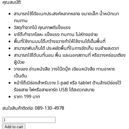
คุณสมบัติ:
สามารถใช้ได้อเนกประสงค์หลากหลาย​ ขนาดเล็ก​ น้ำหนักเบา
ทนทาน
วัสดุทำจากไม้ คุณภาพดีแข็งแรง
ขาโต๊ะทำจากโลหะ แข็งแรง ทนทาน ไม่หักงอง่าย
พื้นที่ใช้งานบนโต๊ะกว้างขวางทำให้ใช้งานได้เต็มพื้นที่
สามารถพับเก็บได้ ประหยัดพื้นที่ในการจัดเก็บ ขนย้ายสะดวก
สามารถใช้ได้บนที่นอน พื้น และนอกสถานที่​ หรือวางคร่อมเตียง
ผู้ป่วย
วางของ อ่านหนังสือ วางโน๊ตบุ๊ค เขียนหนังสือ ทานอาหาร​
เป็นต้น
หน้าโต๊ะมีช่องสำหรับวาง I-pad หรือ tablet ด้านล้างมีช่องไว้
ร้อยสาย ไฟหรือสายชาร์ต USB ได้สะดวกสบาย
ราคา 199 บาท
สนใจสินค้าติดต่อ: 089-130-4978
โต๊ะ
อเนกประสงค์
Add to cart