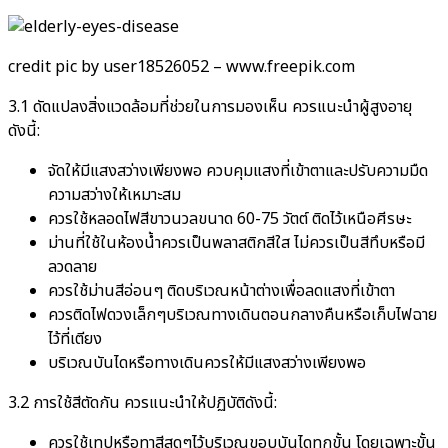
credit pic by user18526052 – www.freepik.com
3.1 ดัดแปลงสิ่งแวดล้อมที่ช่วยในการมองเห็น ควรแนะนำผู้สูงอายุ
ดังนี้:
จัดให้มีแสงสว่างเพียงพอ ควบคุมแสงที่เข้าตาและปรับความมืด
ความสว่างให้เหมาะสม
ควรใช้หลอดไฟสีขาวนวลขนาด 60-75 วัตต์ ติดไว้เหนือศีรษะ
ม่านที่ใช้ในห้องน้ำควรเป็นพลาสติกสีใส ไม่ควรเป็นสีทึบหรือมี
ลวดลาย
ควรใช้ม่านสีอ่อนๆ ติดบริเวณหน้าต่างเพื่อลดแสงที่เข้าตา
ควรติดไฟดวงเล็กๆบริเวณทางเดินตอนกลางคืนหรือเก็บไฟฉาย
ไว้ที่เตียง
บริเวณบันไดหรือทางเดินควรให้มีแสงสว่างเพียงพอ
3.2 การใช้สีตัดกัน ควรแนะนำให้ปฏิบัติดังนี้:
ควรใช้เทปหรือทาสีสดๆไว้บริเวณขอบบันไดทุกขั้น โดยเฉพาะขั้น