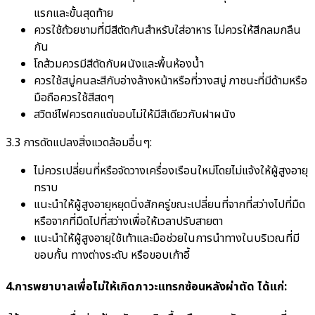
แรกและขั้นสุดท้าย
ควรใช้ถ้วยชามที่มีสีตัดกันสำหรับใส่อาหาร ไม่ควรให้สีกลมกลืน
กัน
โถส้วมควรมีสีตัดกับผนังและพื้นห้องน้ำ
ควรใช้สบู่คนละสีกับอ่างล้างหน้าหรือที่วางสบู่ ภาชนะที่มีด้ามหรือ
มือถือควรใช้สีสดๆ
สวิตช์ไฟควรตกแต่ขอบไม่ให้มีสีเดียวกับฝาผนัง
3.3 การดัดแปลงสิ่งแวดล้อมอื่นๆ:
ไม่ควรเปลี่ยนที่หรือจัดวางเครื่องเรือนใหม่โดยไม่แจ้งให้ผู้สูงอายุ
ทราบ
แนะนำให้ผู้สูงอายุหยุดนิ่งสักครู่ขณะเปลี่ยนที่จากที่สว่างไปที่มืด
หรือจากที่มืดไปที่สว่างเพื่อให้เวลาปรับสายตา
แนะนำให้ผู้สูงอายุใช้เท้าและมือช่วยในการนำทางในบริเวณที่มี
ขอบกั้น ทางต่างระดับ หรือขอบเก้าอี้
4.การพยาบาลเพื่อไม่ให้เกิดภาวะแทรกซ้อนหลังผ่าตัด ได้แก่: