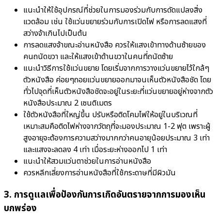
แนะนำให้ใช้อุปกรณ์ที่ช่วยในการมองร่วมกับการดัดแปลงสิ่ง
แวดล้อม เช่น ใช้แว่นขยายร่วมกับการเปิดไฟ หรือการลดแสงที่
สว่างจ้าเกินไปเป็นต้น
การลดแสงจ้าขณะอ่านหนังสือ ควรให้แสงเข้าทางด้านซ้ายของ
คนถนัดขวา และให้แสงเข้าด้านขวาในคนที่ถนัดซ้าย
แนะนำวิธีการใช้แว่นขยาย โดยเริ่มจากการวางแว่นขยายไว้ใกล้ๆ
ตัวหนังสือ ค่อยๆถอยแว่นขยายออกมาจนเห็นตัวหนังสือชัด โดย
ทั่วไปจุดที่เห็นตัวหนังสือชัดจะอยู่ในระยะที่แว่นขยายอยู่ห่างจากตัว
หนังสือประมาณ 2 เซนติเมตร
ใช้ตัวหนังสือที่ใหญ่ขึ้น ปรับหรือติดโคมไฟให้อยู่ในบริเวณที่
เหมาะสมคือติดไฟห่างจากวัตถุที่จะมองประมาณ 1-2 ฟุต เพราะผู้
สูงอายุจะต้องการความสว่างมากกว่าคนอายุน้อยประมาณ 3 เท่า
และแสงจะลดลง 4 เท่า เมื่อระยะห่างออกไป 1 เท่า
แนะนำให้สวมแว่นตาช่วยในการอ่านหนังสือ
ควรหลีกเลี่ยงการอ่านหนังสือที่ใช้กระดาษที่มีผิวมัน
3. การดูแลเพื่อป้องกันการเกิดอันตรายจากการมองเห็น
บกพร่อง