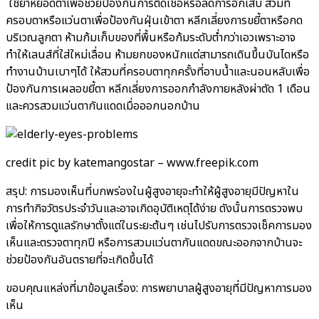
ใช้ยาหยอดตาเพื่อช่วยป้องกันการติดเชื้อหรือลดการอักเสบ สวมที่
ครอบตาหรือแว่นตาเพื่อป้องกันฝุ่นเข้าตา หลีกเลี่ยงการขยี้ตาหรือกด
บริเวณลูกตา ห้ามก้มเก็บของที่พื้นหรือก้มระดับต่ำกว่าเอวเพราะอาจ
ทำให้เลนส์ที่ใส่ใหม่เลื่อน ห้ามยกของหนักแต่สามารถเดินขึ้นบันไดหรือ
ทำงานบ้านเบาๆได้ ให้สวมที่ครอบตาทุกครั้งที่อาบน้ำและนอนหลับเพื่อ
ป้องกันการเผลอขยี้ตา หลีกเลี่ยงการออกกำลังกายหลังผ่าตัด 1 เดือน
และควรสวมแว่นตากันแดดเมื่อออกนอกบ้าน
credit pic by katemangostar – www.freepik.com
สรุป: การมองเห็นที่บกพร่องในผู้สูงอายุจะทำให้ผู้สูงอายุมีปัญหาใน
การทำกิจวัตรประจำวันและอาจเกิดอุบัติเหตุได้ง่าย ดังนั้นการตรวจพบ
เพื่อให้การดูแลรักษาตั้งแต่ในระยะต้นๆ เช่นไปรับการตรวจเช็คการมอง
เห็นและตรวจตาทุกปี หรือการสวมแว่นตากันแดดขณะออกจากบ้านจะ
ช่วยป้องกันอันตรายที่จะเกิดขึ้นได้
ขอบคุณแหล่งที่มาข้อมูลเรื่อง: การพยาบาลผู้สูงอายุที่มีปัญหาการมอง
เห็น