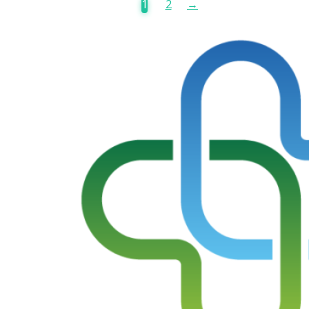
1
2
→