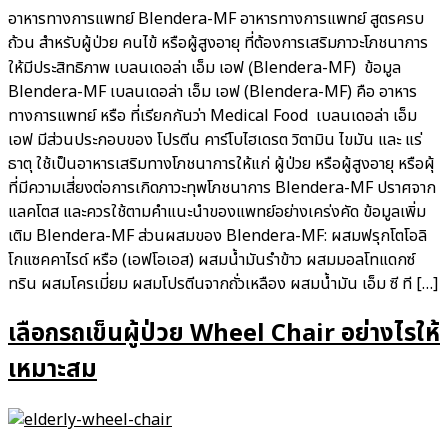
อาหารทางการแพทย์ Blendera-MF อาหารทางการแพทย์ สูตรครบ
ถ้วน สำหรับผู้ป่วย คนไข้ หรือผู้สูงอายุ ที่ต้องการเสริมภาวะโภชนาการ
ให้มีประสิทธิภาพ เบลนเดอล่า เอ็ม เอฟ (ฺBlendera-MF) ข้อมูล
Blendera-MF เบลนเดอล่า เอ็ม เอฟ (Blendera-MF) คือ อาหาร
ทางการแพทย์ หรือ ที่เรียกกันว่า Medical Food เบลนเดอล่า เอ็ม
เอฟ มีส่วนประกอบของ โปรตีน คาร์โบไฮเดรต วิตามิน ไขมัน และ แร่
ธาตุ ใช้เป็นอาหารเสริมทางโภชนาการให้แก่ ผู้ป่วย หรือผู้สูงอายุ หรือผุ้
ที่มีความเสี่ยงต่อการเกิดภาวะทุพโภชนาการ Blendera-MF ปราศจาก
แลคโตส และควรใช้ตามคำแนะนำของแพทย์อย่างเคร่งคัด ข้อมูลเพิ่ม
เติม Blendera-MF ส่วนผสมของ Blendera-MF: ผสมฟรุกโตโอลิ
โกแซคคาไรด์ หรือ (เอฟโอเอส) ผสมน้ำมันรำข้าว ผสมมอลโทแดกซ์
ทริน ผสมโครเมี่ยม ผสมโปรตีนจากถั่วเหลือง ผสมน้ำมัน เอ็ม ซี ที […]
เลือกรถเข็นผู้ป่วย Wheel Chair อย่างไรให้
เหมาะสม