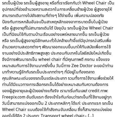
รถเข็นผู้ป่วย รถเข็นผู้สูงอายุ หรือที่เราเรียกกันว่า Wheel Chair เป็น
อุปกรณ์ที่ช่วยอำนวยความสะดวกในการเคลื่อนย้ายผู้ป่วย ผู้สูงอายุให้
สามารถเดินทางไปยังสถานที่ต่างๆ ได้ง่ายขึ้น เพิ่มความปลอดภัย
ป้องกันการหกล้มอันจะเป็นสาเหตุหลักของอาการบาดเจ็บในผู้ป่วย
หรือ ผู้สูงอายุที่ไม่สามารถเดินได้ ปัจจุบัน รถเข็นผู้ป่วย Wheel Chair
เป็นที่นิยมใช้กันตามบ้านเรือนอย่างแพร่หลายมากขึ้น รถเข็นผู้ป่วย
หรือ รถเข็นผู้สูงอายุมีลักษณะทั่วไปคล้ายเก้าอี้แต่มีอุปกรณ์เสริมเพื่อ
อำนวยความสะดวกต่างๆ พัฒนาออกแบบขึ้นมาให้ทันสมัยเพื่อการใช้
งานอย่างมีประสิทธิภาพสูงสุด ประกอบกับเทคโนโลยีสมัยใหม่เกิดขึ้น
จึงมีการพัฒนารถเข็น wheel chair ที่มีคุณภาพดี คงทน แข็งแรง
เหมาะสมกับการใช้งานมากยิ่งขึ้น วันนี้ทาง Zee Doctor จะขอนำท่าน
มาทำความรู้จักกับรถเข็นประเภทต่างๆ ที่มีอยู่ในท้องตลาด
คุณลักษณะเด่นของรถเข็นแต่ละประเภท รวมทั้งการใช้งานเพื่อช่วยให้
ท่านได้มีแนวทางการเลือกรถเข็นได้อย่างเหมาะสมกับความต้องการ
ของผู้สูงอายุและผู้ป่วยอย่างแท้จริง เรามาเริ่มกันเลย! credit ภาพ:
Freepix.com อันดับแรก ต้องเข้าใจกันก่อนว่ารถเข็นที่ใช้งานอยู่ทุก
วันนี้สามารถแบ่งออกเป็น 2 ประเภทหลักๆ ได้แก่: ประเภทแรก รถเข็น
Wheel Chair แบบต้องใช้กำลังคนขับเคลื่อน ซึ่งก็สามารถแบ่งย่อย
ออกไปได้อีก 2 ประเภท: Transport wheel chair– […]